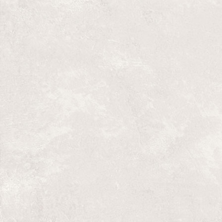
Far from Nuuk
de Pere Riera, traducción 
Tom Bentley-Fisher
Girls Shoudn't Play Soccer
de Marta Buch
Elisabet Ràfols y Tom Bentley-Fisher
Temptation
de Carles Batlle, traducción e
Ràfols
16,000 pessetes
de Manuel Veiga, traduc
Elisabet Ràfols y Susan Bond
Humanity and No
de Manuel de Pedrolo, 
Elisabet Ràfols y Susan Bond
Oooo!
de Gerard Vázquez, traducción en 
Ràfols y Michael Bantjes
Ouuuh!
de Gerard Vázquez, traducción e
Henripin
The Portrait Painter
de Gerard Vàzquez y 