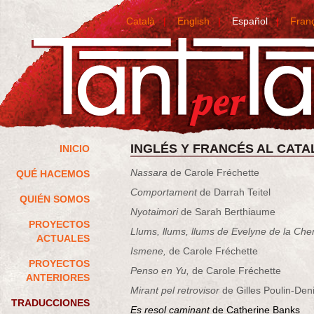
Català
|
English
|
Español
|
Fran
INGLÉS Y FRANCÉS AL CATA
INICIO
Nassara
de Carole Fréchette
QUÉ HACEMOS
Comportament
de Darrah Teitel
QUIÉN SOMOS
Nyotaimori
de Sarah Berthiaume
PROYECTOS
Llums, llums, llums
de Evelyne de la Che
ACTUALES
Ismene,
de Carole Fréchette
PROYECTOS
Penso en Yu,
de Carole Fréchette
ANTERIORES
Mirant pel retrovisor
de Gilles Poulin-Den
TRADUCCIONES
Es resol caminant
de Catherine Banks