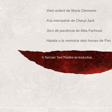
Visió ardent
de Marie Clements
A la intempèrie
de Cheryl Jack
Jocs de paciència
de Abla Farhoud
Hipàtia o la memòria dels homes
de Pan
El desencaix
d'Ian Ross
© Tant per Tant Théâtre en traduction
Z, una meditació sobre l'opressió, el desig 
Szumigalski
Todas las traducciones al catalán son de 
Catalán al inglés o francés
Fairfly
de Joan Iago, traducción francesa 
Maryse Warda
Buffalos, Lions y Giraffes.
Una trilogía d
de Elisabet Ràfols y Tom Bentley-Fisher